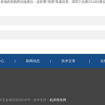
的采购商光临展位，近距离“亲测”嵩濠品质。深圳工业展13-U61展
中心
新闻动态
技术文章
在
|
|
|
具五金城首层B区09号 技术支持：
机床商务网