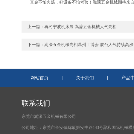
真金不怕火炼，好设备不怕考验！嵩濠五金机械期待来自各地
上一篇：
再约宁波机床展 嵩濠五金机械人气亮相
下一篇：
嵩濠五金机械亮相温州工博会 展台人气持续高涨
网站首页
关于我们
产品
|
|
联系我们
东莞市嵩濠五金机械有限公司
公司地址：东莞市长安镇锦厦振安中路143号聚和国际机械模