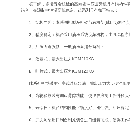
据了解，嵩濠五金机械的高精密油压滚牙机具有结构性强、精
结合，在滚制中油温高低稳定。该系列具有如下特点：
1、结构性强：本系列机型左机架与右机架(成L形)两个
2、精度稳定：机台采用油压系统变频机构，由PLC程序
3、油压力道强韧：一般油压泵浦分两种：
a、活塞式，最大出压力KGM210KG
b、叶片式，最大出压力KGM120KG
此系列机型采用活塞式油压泵浦，输出压力大，使油压更
4、齿轮箱按装有调齿背隙功能，使得在滚制工件外径大小
5、寿命长：机台结构性能平衡度好、刚性强、油压稳定，
6、开关均采用日制台制原装备进口组装而成，使得工作寿