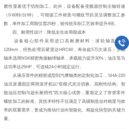
磨性显著优于切削加工。此外，设备配备变频器控制主轴转速
（0-60转/分钟），可根据工件材质与螺纹节距灵活调整加工参
数，单件加工周期仅需25秒，较传统车削工艺效率提升4倍。
四、耐用性设计：降低全生命周期成本
设备核心部件采用进口高耐磨材料：滚轮轴直径达
120mm，经热处理后硬度达HRC60，寿命超5万次滚压；主轴
轴承选用NSK精密角接触球轴承，承载能力提升30%；油压泵马
达功率达25HP，可连续24小时稳定运行。
从液压管件的精密成型到汽摩轴类的定制化加工，SHA-220
油压滚通固定两用滚牙机以“双模式灵活切换、高刚性结构、智
能油压控制与超长耐用性”四大核心优势，重新定义了管类零件
螺纹加工的标准。其技术特性不仅满足了高级制造业对精度与效
率的双重需求，更成为推动行业向智能化、精益化转型的关键力
量。