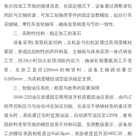
免分段加工导致的接缝误差。在固定模式下，设备通过调整滚轮
间距与主轴转速，可加工短轴类零件的固定齿数螺纹，如自行车
花键轴、摩托车齿轮轴等，确保齿形精度与节距一致性。
二、高刚性结构：稳定加工的基石
设备采用L形双机架结构，左机架与右机架通过高强度螺栓
紧固，形成抗扭刚性的闭环框架。主轴箱与床身采用一体式铸造
工艺，经24小时回火处理消除内应力，确保长期重载加工不变
形。在加工直径120mm的钢管时，设备主轴跳动量仅
0.005mm，为高精度螺纹成型提供稳定支撑。
三、智能油压系统：精度与效率的双重保障
SHA-220油压滚通固定两用滚牙机搭载双油压系统，由PLC
程序控制压力与自动冲击加压功能。在滚压不锈钢材质的液压管
接头时，系统通过实时监测油温，自动调节油压至120吨，避免
因材料变形导致的螺纹齿形不对称问题。实测数据显示，设备加
工的螺纹表面粗糙度达Ra0.8μm，表面硬度提升至HRC35，耐