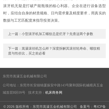
滚牙机无疑是打破产能瓶颈的核心利器。企业在进行设备选型
时，应结合自身的材质规格、日均需求量及精度要求，用真实的
数据与工艺匹配度来指导投资决策。
上一篇：
小型滚牙机加工螺纹总是烂牙？先查这两个参数
下一篇：
嵩濠滚丝机怎么样？深度拆解其滚丝轮寿命、螺纹精
度与性价比，买之前必看
东莞市嵩濠五金机械有限公司
公司地址：东莞市长安镇锦厦振安中路143号聚和国际机械模具五金
城首层B区09号 技术支持：
机床商务网
© 2026 版权所有：东莞市嵩濠五金机械有限公司
备案号：粤ICP备