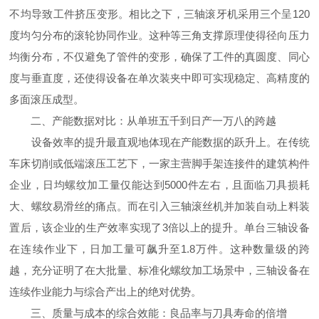
不均导致工件挤压变形。相比之下，三轴滚牙机采用三个呈120
度均匀分布的滚轮协同作业。这种等三角支撑原理使得径向压力
均衡分布，不仅避免了管件的变形，确保了工件的真圆度、同心
度与垂直度，还使得设备在单次装夹中即可实现稳定、高精度的
多面滚压成型。
二、产能数据对比：从单班五千到日产一万八的跨越
设备效率的提升最直观地体现在产能数据的跃升上。在传统
车床切削或低端滚压工艺下，一家主营脚手架连接件的建筑构件
企业，日均螺纹加工量仅能达到5000件左右，且面临刀具损耗
大、螺纹易滑丝的痛点。而在引入三轴滚丝机并加装自动上料装
置后，该企业的生产效率实现了3倍以上的提升。单台三轴设备
在连续作业下，日加工量可飙升至1.8万件。这种数量级的跨
越，充分证明了在大批量、标准化螺纹加工场景中，三轴设备在
连续作业能力与综合产出上的绝对优势。
三、质量与成本的综合效能：良品率与刀具寿命的倍增