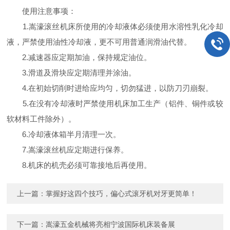
使用注意事项：
1.嵩濠滚丝机床所使用的冷却液体必须使用水溶性乳化冷却
液，严禁使用油性冷却液，更不可用普通润滑油代替。
2.减速器应定期加油，保持规定油位。
3.滑道及滑块应定期清理并涂油。
4.在初始切削时进给应均匀，切勿猛进，以防刀刃崩裂。
5.在没有冷却液时严禁使用机床加工生产（铝件、铜件或较
软材料工件除外）。
6.冷却液体箱半月清理一次。
7.嵩濠滚丝机应定期进行保养。
8.机床的机壳必须可靠接地后再使用。
上一篇：
掌握好这四个技巧，偏心式滚牙机对牙更简单！
下一篇：
嵩濠五金机械将亮相宁波国际机床装备展