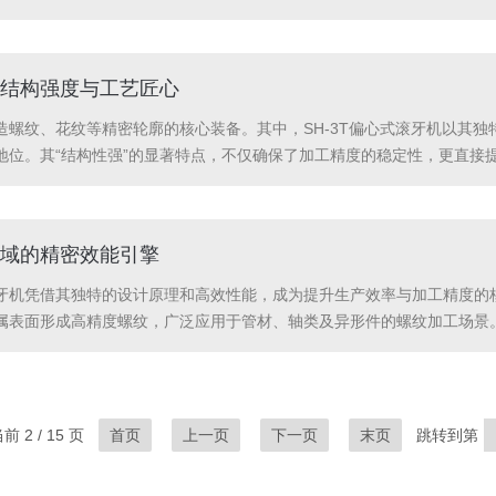
滚通”与“固定”两种加工模式。在滚通模式下，设备通过移动式滚轮轴实现
结构强度与工艺匠心
造螺纹、花纹等精密轮廓的核心装备。其中，SH-3T偏心式滚牙机以其
地位。其“结构性强”的显著特点，不仅确保了加工精度的稳定性，更直接
与铲花滑板：构筑刚性基础SH-3T偏心式滚牙机的结构性优势，首先根植
非...
域的精密效能引擎
牙机凭借其独特的设计原理和高效性能，成为提升生产效率与加工精度的
属表面形成高精度螺纹，广泛应用于管材、轴类及异形件的螺纹加工场景。
轮呈等边三角形布局，通过油压系统同步进给，确保工件在加工过程中始
支撑原理将工...
 2 / 15 页
首页
上一页
下一页
末页
跳转到第