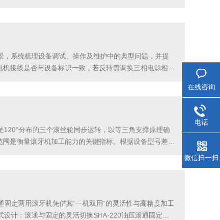
，共创佳绩！东莞市嵩濠五金机械有限公司2026年1月
景，系统梳理设备调试、操作及维护中的典型问题，并提
电机接线是否与设备标识一致，若反转需调换三相电源相
或定位套磨损超0.1mm时需更换，某机械厂通过定期检测
在线咨询
电话
120°分布的三个滚丝轮同步运转，以等三角支撑原理确
范围是衡量滚牙机加工能力的关键指标。根据设备型号差
小管件到工业级大管件的全尺寸需求。2.节距控制体现了设备
微信扫一扫
通固定两用滚牙机凭借其“一机双用”的灵活性与高精度加工
计：滚通与固定的灵活切换SHA-220油压滚通固定两