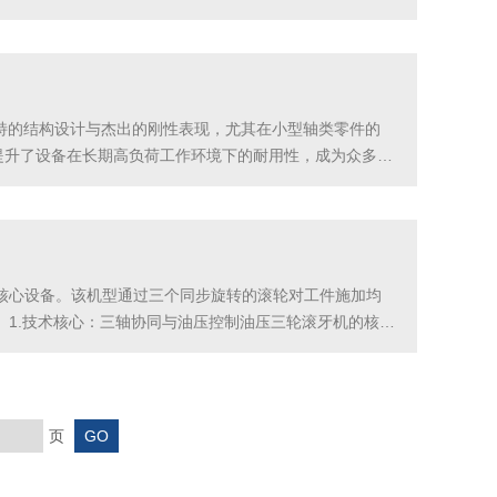
工件连续滚压，适用于长管件的螺纹加工，如液压油管、汽
独特的结构设计与杰出的刚性表现，尤其在小型轴类零件的
提升了设备在长期高负荷工作环境下的耐用性，成为众多精
于其创新的机架设计。该机型采用左机架与右机架两点组
核心设备。该机型通过三个同步旋转的滚轮对工件施加均
1.技术核心：三轴协同与油压控制油压三轮滚牙机的核心
终处于对滚状态。这种结构不仅消除了传统两轮滚牙机易
页