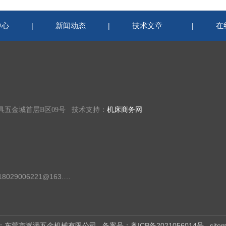
中心
新闻动态
技术文章
在
|
|
|
具五金城首层B区09号 技术支持：
机床商务网
邮箱：18029006221@163.com
权所有：东莞市嵩濠五金机械有限公司
备案号：粤ICP备2021056014号
site