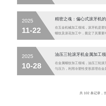
用滚牙机采用模块化结构，支持“
车传动轴等，单次装夹即可完...
精密之魂：偏心式滚牙机的
2025
在五金机械加工领域，滚牙机是塑
11-22
螺纹及滚花加工中，奠定了其重要
密制造企业的优选。一、L形机架
装，形成稳固的L形结构。这种设计并
油压三轮滚牙机金属加工领
2025
在金属螺纹加工领域，油压三轮滚
10-28
匀压力，利用冷塑性变形原理在金
优势在于其三轴联动设计。三个滚
产生的轴向偏移问题，更通过等三角
共 102 条记录，当前