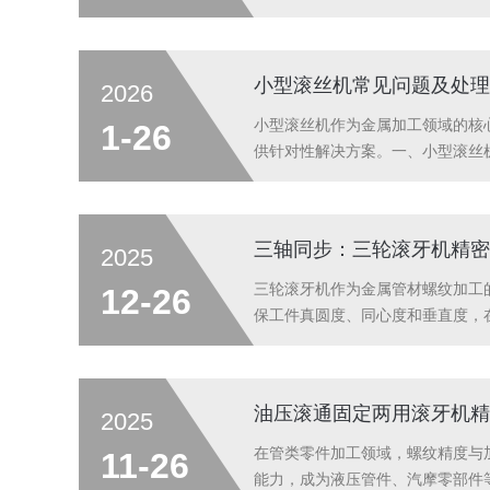
留联系方式沟通，我们将尽快为您
27日
小型滚丝机常见问题及处理
2026
小型滚丝机作为金属加工领域的核
1-26
供针对性解决方案。一、小型滚丝
序。②部件匹配问题：确认滚压头规
将设备寿命延长40%。2.动力系统故.
三轴同步：三轮滚牙机精密
2025
三轮滚牙机作为金属管材螺纹加工
12-26
保工件真圆度、同心度和垂直度，
异，三轮滚牙机的滚制外径范围从φ9
的精度调节能力。标准机型节...
油压滚通固定两用滚牙机精
2025
在管类零件加工领域，螺纹精度与加
11-26
能力，成为液压管件、汽摩零部件等