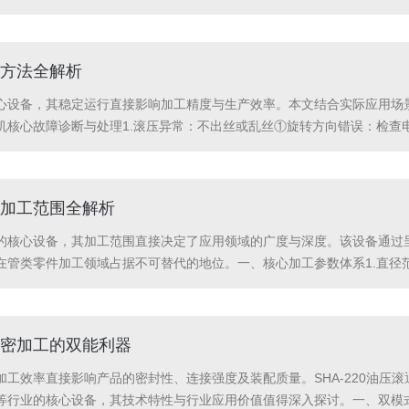
响应。新的一年，我们将继续秉持专业、用心的服务理念，与各位携手同行
方法全解析
心设备，其稳定运行直接影响加工精度与生产效率。本文结合实际应用场
机核心故障诊断与处理1.滚压异常：不出丝或乱丝①旋转方向错误：检查
格与工件直径匹配，定位套需按“大-中-小”顺序安装。③部件损坏：滚轮
..
加工范围全解析
的核心设备，其加工范围直接决定了应用领域的广度与深度。该设备通过呈
在管类零件加工领域占据不可替代的地位。一、核心加工参数体系1.直径
-φ20mm（小型机）到φ28-φ75mm（大型机）不等，覆盖了从精密
密加工的双能利器
工效率直接影响产品的密封性、连接强度及装配质量。SHA-220油压滚
行业的核心设备，其技术特性与行业应用价值值得深入探讨。一、双模式设