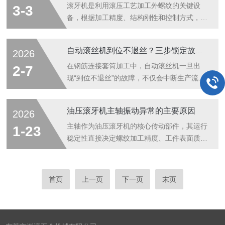
认螺纹参数，包括螺距、牙型、螺纹长度、公
机相比，精密滚牙机的精度优势显著，但并非
滚牙机是利用滚压工艺加工外螺纹的关键设
3-3
差等级，确保与生产需求一致，避免因参数偏
固定数值，主要取决于设备结构、传动系统、
备，根据加工精度、结构刚性和控制方式，可
差导致...
滚刀质量及加工工艺，整体呈现分级适配的特
分为普通滚牙机与精密滚牙机两类。二者在适
点，理性认知其精度范围及影响因素，是合理
用场景、加工质量和运行稳定性上存在明显差
自动滚丝机到位不退丝？三步锁定故障源，快速复位！
2026
选型、保障加工质量的关键。结合行业实际应
异，合理对比与选用，对提升螺纹品质、控制
用，精密滚牙机的精度可分为三个核心级别，
生产成本至关重要。普通滚牙机结构相对简
在钢筋连接套筒加工中，自动滚丝机一旦出
2-7
适配不同场景的加工需求。基础精密级别主要
单，多采用机械传动与手动调节方式，依靠固
现“到位不退丝”的故障，不仅会中断生产流
适...
定行程和压力完成滚压。其优势在于造价低、
程，更可能导致滚丝轮或工件报废。这一现象
操作门槛不高、维护方便，适合大批量、标准
通常由电气信号失灵、机械卡滞或液压系统异
油压滚牙机主轴振动异常的主要原因
2026
件、精度要求一般的紧固件加工，如普通螺
常引发。掌握以下三步诊断法，能帮助操作者
栓、螺母、水暖管件等。这类设备对毛坯尺寸
快速定位问题，恢复设备运转。一、电气信号
主轴作为油压滚牙机的核心传动部件，其运行
1-23
一致性、材料硬度波动较为敏感，长时间连续
排查：检查“神经末梢”是否灵敏自动滚丝机的
稳定性直接决定螺纹加工精度、工件表面质量
工作易...
退丝动作由行程开关（限位开关）或接近开关
及设备使用寿命。主轴振动异常不仅会导致螺
控制。当设备运行到位后，挡块应准确触发开
纹纹路不规则、工件报废，还会加剧轴承、滚
关，发出退丝指令。若到位不退丝，首先应检
牙轮等部件的磨损，引发连锁故障。结合设备
首页
上一页
下一页
末页
查电气控制环节。1.验证行程开关状态：手动
运行机理与实操经验，主轴振动异常的成因主
触发位于设备前端的行程开关，观察设备是...
要集中在机械部件损耗、装配精度偏差、液压
系统干扰及工况适配不当四大方面。机械部件
磨损老化是引发振动的高频因素。主轴轴承长