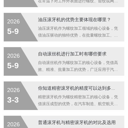
在常温下对工件外表面进行螺纹、齿纹或网纹
加工的专用机床。与传统切削工艺不同，它不
通过去除材料来塑造形状，而是通过高硬度滚
油压滚牙机的优势主要体现在哪里？
2026
压模具对工件表面施加巨大挤压力，使其金属
晶粒发生流动与重组，从而形成致密、高强的
油压滚牙机作为螺纹加工领域的核心设备，凭
5-9
螺纹牙型。这种冷滚压成型技术，是实现螺纹
借油压驱动的独特优势，在批量螺纹加工、高
精度稳定控制在±0.01mm以内的核心途径。
精度成型等场景中脱颖而出，相较于普通机械
一、冷滚压成型的物理本质冷滚压成型的过
滚牙机，其在加工效率、精度控制、适用范围
自动滚丝机进行加工时有哪些要求
2026
程，本质上是金属体积不变条件下的塑性流
等方面均有显著优势，广泛应用于汽车零部
动。当工件被送入两个同步旋转的滚丝轮之间
件、五金制品、航天配件等行业，以下从核心
自动滚丝机作为螺纹加工的核心设备，凭借高
5-9
时，滚丝轮上的牙型轮廓对工...
维度详细解析其优势所在，兼顾专业性与实操
效、精准、批量加工的优势，广泛应用于汽车
性，贴合行业实际应用需求。油压滚牙机的核
零部件、五金制品、航空航天等领域，其加工
心优势，首先体现在加工精度高、稳定性强。
质量直接决定螺纹的精度、耐磨性及使用寿
你知道精密滚牙机的精度可以达到多少吗？
2026
油压驱动方式相较于传统机械驱动，动力输出
命。要确保加工顺利、产品合格，需严格遵循
更平稳、均匀，可精准控制滚丝轮的压力和转
一系列技术要求和操作规范，兼顾设备运行、
精密滚牙机作为螺纹精密加工的核心设备，凭
3-3
速，避免因动力波动导致的螺纹尺寸偏差、齿
工件加工、安全操作等多方面，具体要求如
借滚压成型的优势，在汽车制造、航空航天、
形...
下，兼顾专业性与实操性，贴合工业生产实
精密仪器等领域广泛应用。其精度水平直接决
际。自动滚丝机加工的核心要求是保证螺纹精
定螺纹的尺寸一致性、牙型规整度及表面质
普通滚牙机与精密滚牙机的对比及选用
2026
度，这也是加工的核心目标。加工前需精准确
量，是衡量设备性能的核心指标。与普通滚牙