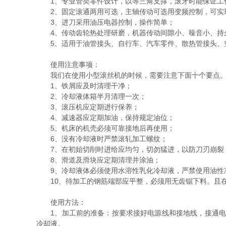
1、专业管类零件设计，以等三角支撑，滚牙时能保证工
2、固定滚通两用可选，主轴传动可选用变频控制，可实
3、进刀采用油压电器控制，操作简单；
4、传动齿轮热处理研磨，机器传动间隙小、噪音小、持
5、适用于油管接头、自行车、汽车零件、散热管接头、
使用注意事项：
我们在使用小型滚丝机的时候，需要注意下面十个要点
1、铁屑应及时清理干净；
2、冷却液体箱半月清理一次；
3、滚压机应定期进行保养；
4、减速器应定期加油，保持规定油位；
5、机床的机壳必须可靠接地后再使用；
6、没有冷却液时严禁滚轧加工螺纹；
7、在初始切削时进给应均匀，切勿猛进，以防刀刃崩裂
8、滑道及滑块应定期清理并涂油；
9、冷却液体必须使用水溶性乳化冷却液，严禁使用油性
10、待加工的钢筋端部应平整，必须用无齿锯下料。且在端
使用方法：
1、加工前的准备：按要求接好电源线和接地线，接通电源。
冷却液。