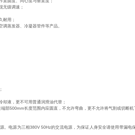
作直圆度、同心度与垂直度；
现无级调速；
久耐用；
空调蒸发器、冷凝器管件等产品。
。
；
冷却液，更不可用普通润滑油代替；
部500mm长度范围内应圆直，不允许弯曲，更不允许将气割或切断机
电源为三相380V 50Hz的交流电源，为保证人身安全请使用带漏电