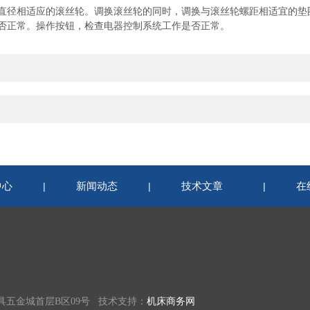
径相适应的滚丝轮。调换滚丝轮的同时，调换与滚丝轮螺距相适宜的垫
正常。操作按钮，检查电器控制系统工作是否正常。
中心
新闻动态
技术文章
在
|
|
|
具五金城首层B区09号 技术支持：
机床商务网